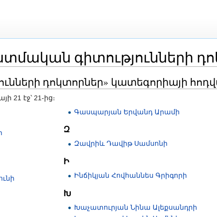
տմական գիտությունների դո
ոնում
ւնների դոկտորներ» կատեգորիայի հոդ
 21 էջ՝ 21-ից։
Գասպարյան Երվանդ Արամի
Զ
ի
Զավրիև Դավիթ Սամսոնի
ի
Ի
Ինճիկյան Հովհաննես Գրիգորի
ունի
Խ
Խաչատուրյան Նինա Ալեքսանդրի