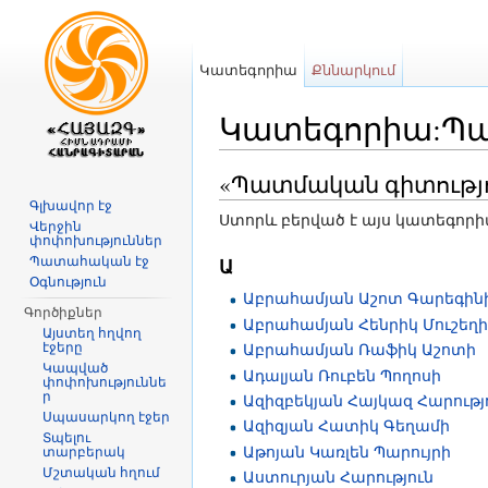
Կատեգորիա
Քննարկում
Կատեգորիա:Պա
Անցնել դեպի
նավարկություն
,
որ
«Պատմական գիտությո
Գլխավոր էջ
Ստորև բերված է այս կատեգորիայի
Վերջին
փոփոխություններ
Պատահական էջ
Ա
Օգնություն
Աբրահամյան Աշոտ Գարեգին
Գործիքներ
Աբրահամյան Հենրիկ Մուշեղ
Այստեղ հղվող
էջերը
Աբրահամյան Ռաֆիկ Աշոտի
Կապված
Ադալյան Ռուբեն Պողոսի
փոփոխություննե
ր
Ազիզբեկյան Հայկազ Հարությ
Սպասարկող էջեր
Ազիզյան Հատիկ Գեղամի
Տպելու
Աթոյան Կառլեն Պարույրի
տարբերակ
Մշտական հղում
Աստուրյան Հարություն