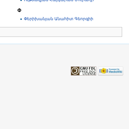
Փ
Փերիխանյան Անահիտ Գեորգիի