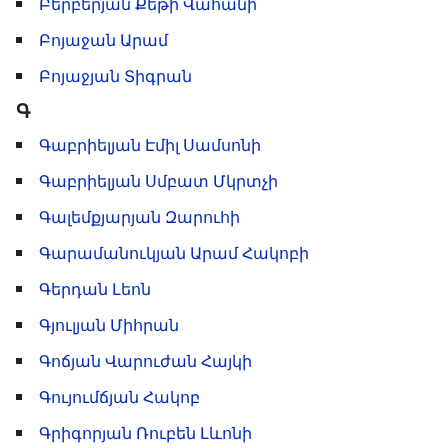
Բերբերյան Քեթի Վահանի
Բոյաջան Արամ
Բոյաջյան Տիգրան
Գ
Գաբրիելյան Էմիլ Սամսոնի
Գաբրիելյան Սմբատ Մկրտչի
Գալեմքյարյան Զարուհի
Գարամանուկյան Արամ Հակոբի
Գերդան Լեոն
Գյուլյան Միհրան
Գոճյան Վարուժան Հայկի
Գույումճյան Հակոբ
Գրիգորյան Ռուբեն Լևոնի