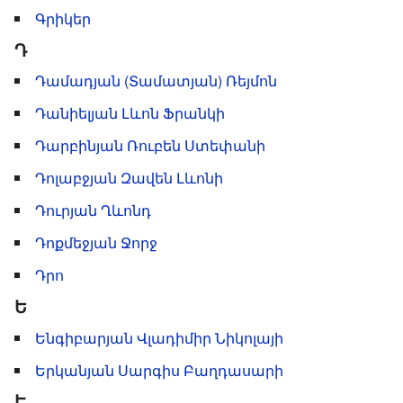
Գրիկեր
Դ
Դամադյան (Տամատյան) Ռեյմոն
Դանիելյան Լևոն Ֆրանկի
Դարբինյան Ռուբեն Ստեփանի
Դոլաբջյան Զավեն Լևոնի
Դուրյան Ղևոնդ
Դոքմեջյան Ջորջ
Դրո
Ե
Ենգիբարյան Վլադիմիր Նիկոլայի
Երկանյան Սարգիս Բաղդասարի
Է