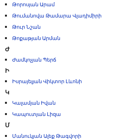
Թորոսյան Արամ
Թումանովա Թամարա Վլադիմիրի
Թուր Նշան
Թոքաթյան Արման
Ժ
Ժամկոչյան Պերճ
Ի
Իսրայելյան Վիկտոր Լևոնի
Կ
Կալամյան Իվան
Կապուտյան Լիզա
Մ
Մանուկյան Ալեք Թագվորի