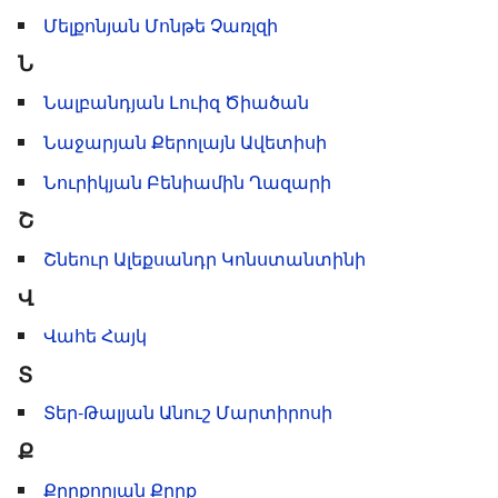
Մելքոնյան Մոնթե Չառլզի
Ն
Նալբանդյան Լուիզ Ծիածան
Նաջարյան Քերոլայն Ավետիսի
Նուրիկյան Բենիամին Ղազարի
Շ
Շնեուր Ալեքսանդր Կոնստանտինի
Վ
Վահե Հայկ
Տ
Տեր-Թալյան Անուշ Մարտիրոսի
Ք
Քըրքորյան Քըրք