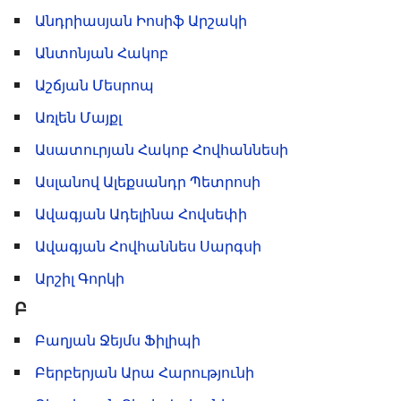
Անդրիասյան Իոսիֆ Արշակի
Անտոնյան Հակոբ
Աշճյան Մեսրոպ
Առլեն Մայքլ
Ասատուրյան Հակոբ Հովհաննեսի
Ասլանով Ալեքսանդր Պետրոսի
Ավագյան Ադելինա Հովսեփի
Ավագյան Հովհաննես Սարգսի
Արշիլ Գորկի
Բ
Բաղյան Ջեյմս Ֆիլիպի
Բերբերյան Արա Հարությունի