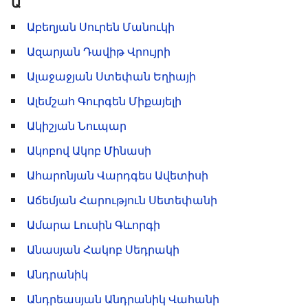
Ա
Աբեղյան Սուրեն Մանուկի
Ազարյան Դավիթ Վրույրի
Ալաջաջյան Ստեփան Եղիայի
Ալեմշահ Գուրգեն Միքայելի
Ակիշյան Նուպար
Ակոբով Ակոբ Մինասի
Ահարոնյան Վարդգես Ավետիսի
Աճեմյան Հարություն Սետեփանի
Ամարա Լուսին Գևորգի
Անասյան Հակոբ Սեդրակի
Անդրանիկ
Անդրեասյան Անդրանիկ Վահանի