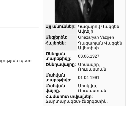
Այլ անուններ:
Կազարով Վազգեն
Ավդեյի
Անգլերեն:
Ghazaryan Vazgen
Հայերեն:
Ղազարյան Վազգեն
Ավետիսի
Ծննդյան
03.06.1927
տարեթիվը:
չության պետ։
Ծննդավայրը:
Արմավիր,
Ռուսաստան
Մահվան
01.04.1991
տարեթիվը:
Մահվան
Մոսկվա,
վայրը:
Ռուսաստան
Համառոտ տվյալներ:
Ճարտարագետ-էներգետիկ: