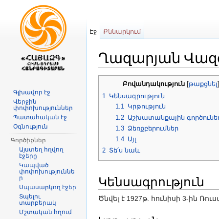
Էջ
Քննարկում
Ղազարյան Վազ
Անցնել դեպի
նավարկություն
,
որ
Բովանդակություն
[
թաքցնել
Գլխավոր էջ
1
Կենսագրություն
Վերջին
1.1
Կրթություն
փոփոխություններ
1.2
Աշխատանքային գործունեո
Պատահական էջ
Օգնություն
1.3
Ձեռքբերումներ
1.4
Այլ
Գործիքներ
Այստեղ հղվող
2
Տե՛ս նաև
էջերը
Կապված
փոփոխություննե
Կենսագրություն
ր
Սպասարկող էջեր
Տպելու
Ծնվել է 1927թ. հունիսի 3-ին 
տարբերակ
Մշտական հղում