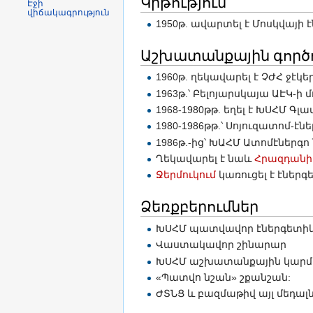
Կրթություն
Էջի
վիճակագրություն
1950թ. ավարտել է Մոսկվայի
Աշխատանքային գործո
1960թ. ղեկավարել է ՉԺՀ ջէ
1963թ.՝ Բելոյարսկայա ԱԷԿ-ի
1968-1980թթ. եղել է ԽՍՀՄ 
1980-1986թթ.՝ Սոյուզատոմ-
1986թ.-ից՝ ԽԱՀՄ Ատոմէներ
Ղեկավարել է նաև
Հրազդանի
Ջերմուկում
կառուցել է էներ
Ձեռքբերումներ
ԽՍՀՄ պատվավոր էներգետիկ
Վաստակավոր շինարար
ԽՍՀՄ աշխատանքային կարմիր
«Պատվո նշան» շքանշան:
ԺՏՆՑ և բազմաթիվ այլ մեդալն