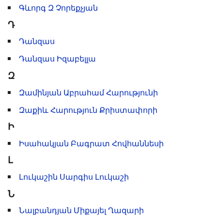
Գևորգ Զ Չորեքչյան
Դ
Դանզաս
Դանզաս Իզաբելլա
Զ
Զամինյան Աբրահամ Հարությունի
Զաքիև Հարություն Քրիստափորի
Ի
Իսահակյան Բագրատ Հովհաննեսի
Լ
Լուկաշին Սարգիս Լուկաշի
Ն
Նալբանդյան Միքայել Ղազարի