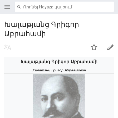
Խալաթյանց Գրիգոր
Աբրահամի
Խալաթյանց Գրիգոր Աբրահամի
Халатянц Григор Абраамович