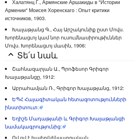
Халатянц Г., Армянские Аршакиды в "Истории
Армении" Моисея Хоренскаго : Опыт критики
источников, 1903.
Խալաթյանց Գ., Հայ Արշակունիք ըստ Մովս.
Խորենացւոյ կամ նոր ուսումնասիրութիւններ
Մովս. Խորենացւոյ մասին, 1906:
Տե՛ս նաև
Շահնազարյան Ա., Պրոֆեսոր Գրիգոր
Խալաթյանցը, 1912:
Աբրահամյան Ռ., Գրիգոր Խալաթյանց, 1912:
ԵՊՀ Հայագիտական հետազոտությունների
ինստիտուտ:
Եղիշե Մադաթյանի և Գրիգոր Խալաթյանցի
նամակագրությունից:
Ով ով է.հայեր(կենսագրական