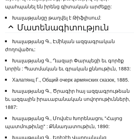
պահպանել են իրենց գիտական արժեքը:
Խալաթյանցը թաղվել է Թիֆլիսում:
Մատենագիտություն
Խալաթյանց Գ., Էմինյան ազգագրական
ժողովածու:
Խալաթյանց Գ., Ղազար Փարպեցի եւ գործք
նորին : Պատմական եւ գրական քննութիւն, 1883:
Халатянц Г., Общий очерк армянских сказок, 1885.
Խալաթյանց Գ., Ծրագիր հայ ազգագրութեան
եւ ազգային իրաւաբանական սովորութիւնների,
1887:
Խալաթյանց Գ., Մովսէս Խորենացու "Հայոց
պատմութիւնը" : Քննադատութիւն, 1890:
Խալաթյանց Գ., Եղիշէի Վարդանանց