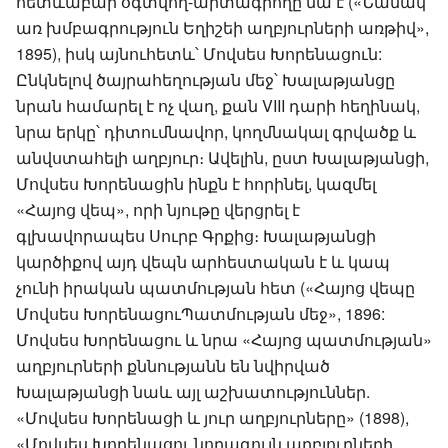
հետևաբար օգտվող-արտագրողը նա է («Նամակ
առ խմբագրություն Եղիշեի աղբյուրների առթիվ»,
1895), իսկ այնուհետև՝ Մովսես Խորենացուն:
Ընկնելով ծայրահեղության մեջ՝ Խալաթյանցը
նրան համարել է ոչ վաղ, քան VIII դարի հեղինակ,
նրա երկը՝ դիտումնավոր, կողմնակալ գրվածք և
անվստահելի աղբյուր։ Ավելին, ըստ Խալաթյանցի,
Մովսես Խորենացին ինքն է հորինել, կազմել
«Հայոց վեպ», որի նյութը վերցրել է
գլխավորապես Սուրբ Գրքից։ Խալաթյանցի
կարծիքով այդ վեպն արհեստական է և կապ
չունի իրական պատմության հետ («Հայոց վեպը
Մովսես ԽորենացուՊատմության մեջ», 1896:
Մովսես Խորենացու և նրա «Հայոց պատմության»
աղբյուրների քննությանն են նվիրված
Խալաթյանցի նաև այլ աշխատություններ.
«Մովսես Խորենացի և յուր աղբյուրները» (1898),
«Մովսես Խորենացու նորագույն աղբյուրների