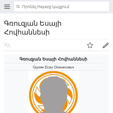
Գռուզյան Եսայի
Հովհաննեսի
Գռուզյան Եսայի Հովհաննեսի
Грузян Есаи Оганесович