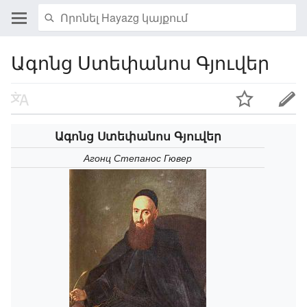
Ագոնց Ստեփանոս Գյուվեր
Ագոնց Ստեփանոս Գյուվեր
Агонц Степанос Гювер