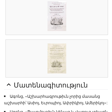
Մատենագիտություն
Ագոնց, «Աշխարհագրութիւն չորից մասանց
աշխարհի՝ Ասիոյ, Եւրոպիոյ, Ափրիկիոյ, Ամերիկոյ»:
Ագոնց, «Պատմութիւն կենաց և վարուց տեառն