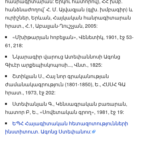
հանրագիտարան: Երկու հատորով), ՀՀ խմբ.
հանձնաժողով՝ Հ. Մ. Այվազյան (գլխ. խմբագիր) և
ուրիշներ, Երևան, Հայկական հանրագիտարան
հրատ., Հ.1, Աբալյան-Ղուշչյան, 2005:
«Մխիթարյան հոբելյան», Վենետիկ, 1901, էջ 53-
61, 218:
Նկարագիր վարուց Ատեփաննոսի Ագոնց
Գիւէր արքեպիսկոպոսի..., Վնտ., 1825:
Շտիկյան Ս., Հայ նոր գրականության
ժամանակագրություն (1801-1850), Ե., ՀՍՍՀ ԳԱ
հրատ., 1973, էջ 202:
Ստեփանյան Գ., Կենսագրական բառարան,
հատոր Բ, Ե., «Սովետական գրող», 1981, էջ 19:
ԵՊՀ Հայագիտական հետազոտությունների
ինստիտուտ. Ագոնց Ստեփանոս: