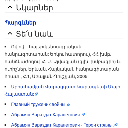
Նկարներ
Պարգևներ
Տե՛ս նաև
Ով ով է.հայեր(կենսագրական
հանրագիտարան: Երկու հատորով), ՀՀ խմբ.
հանձնաժողով՝ Հ. Մ. Այվազյան (գլխ. խմբագիր) և
ուրիշներ, Երևան, Հայկական հանրագիտարան
հրատ., Հ.1, Աբալյան-Ղուշչյան, 2005:
Աբրահամյան Վարազդատ Կարապետի.Մայր
Հայաստան:
Главный труженик войны.
Абрамян Вараздат Карапетович.
Абрамян Вараздат Карапетович - Герои страны.