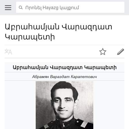
Աբրահամյան Վարազդատ
Կարապետի
Աբրահամյան Վարազդատ Կարապետի
Абрамян Вараздат Карапетович