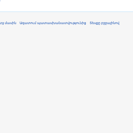
azg մասին
Ազատում պատասխանատվությունից
Տեսքը բջջայինով