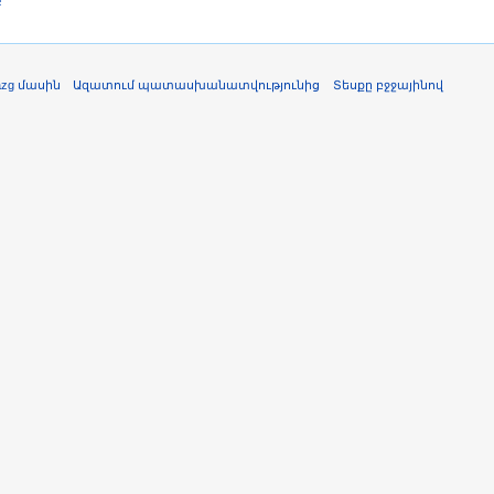
azg մասին
Ազատում պատասխանատվությունից
Տեսքը բջջայինով