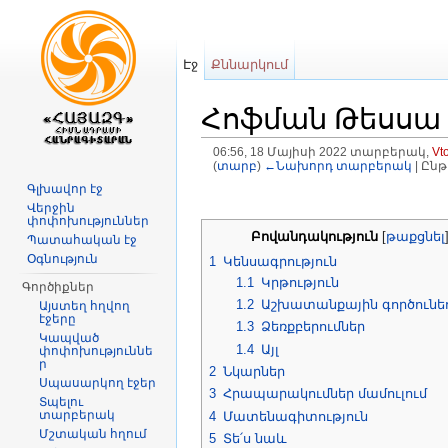
Էջ
Քննարկում
Հոֆման Թեսսա
06:56, 18 Մայիսի 2022 տարբերակ,
Vt
(
տարբ
)
←Նախորդ տարբերակ
| Ըն
Անցնել դեպի
նավարկություն
,
որ
Գլխավոր էջ
Վերջին
փոփոխություններ
Բովանդակություն
[
թաքցնել
Պատահական էջ
Օգնություն
1
Կենսագրություն
1.1
Կրթություն
Գործիքներ
1.2
Աշխատանքային գործունեո
Այստեղ հղվող
էջերը
1.3
Ձեռքբերումներ
Կապված
1.4
Այլ
փոփոխություննե
ր
2
Նկարներ
Սպասարկող էջեր
3
Հրապարակումներ մամուլում
Տպելու
տարբերակ
4
Մատենագիտություն
Մշտական հղում
5
Տե՛ս նաև