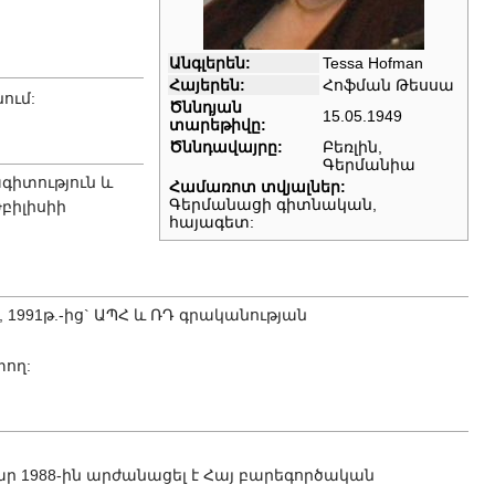
Անգլերեն:
Tessa Hofman
Հայերեն:
Հոֆման Թեսսա
ում:
Ծննդյան
15.05.1949
տարեթիվը:
Ծննդավայրը:
Բեռլին,
Գերմանիա
ագիտություն և
Համառոտ տվյալներ:
Գերմանացի գիտնական,
Թբիլիսիի
հայագետ:
1991թ.-ից` ԱՊՀ և ՌԴ գրականության
տող:
 1988-ին արժանացել է Հայ բարեգործական