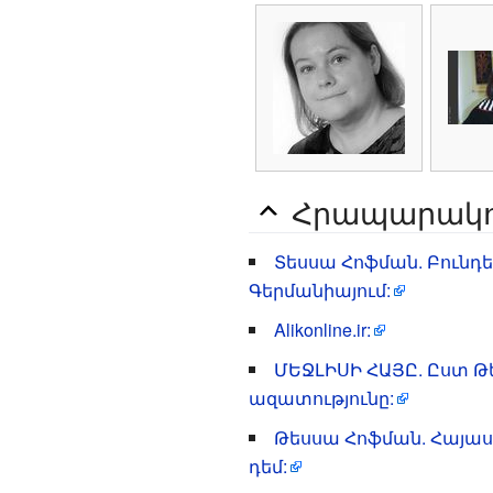
Հրապարակու
Տեսսա Հոֆման. Բունդ
Գերմանիայում:
Alikonline.ir:
ՄԵՋԼԻՍԻ ՀԱՅԸ. Ըստ Թ
ազատությունը:
Թեսսա Հոֆման. Հայաս
դեմ: