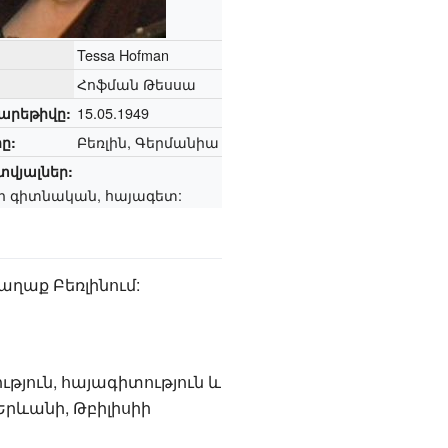
Tessa Hofman
Հոֆման Թեսսա
15.05.1949
արեթիվը:
Բեռլին, Գերմանիա
ը:
վյալներ:
 գիտնական, հայագետ:
աղաք Բեռլինում:
ւթյուն, հայագիտություն և
 Երևանի, Թբիլիսիի