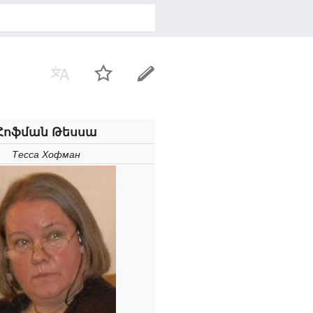
Հոֆման Թեսսա
Тесса Хофман