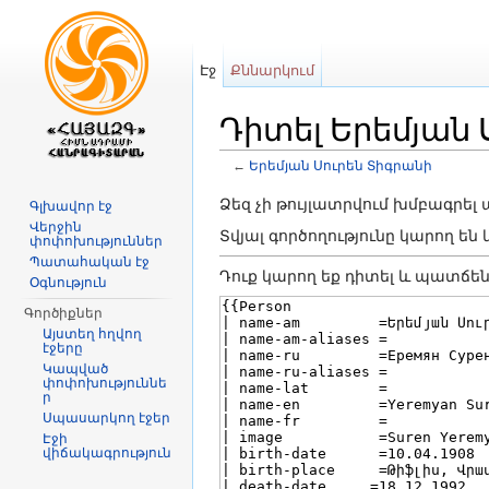
Էջ
Քննարկում
Դիտել Երեմյան 
←
Երեմյան Սուրեն Տիգրանի
Անցնել դեպի
նավարկություն
,
որ
Ձեզ չի թույլատրվում խմբագրել
Գլխավոր էջ
Վերջին
Տվյալ գործողությունը կարող ե
փոփոխություններ
Պատահական էջ
Դուք կարող եք դիտել և պատճեն
Օգնություն
Գործիքներ
Այստեղ հղվող
էջերը
Կապված
փոփոխություննե
ր
Սպասարկող էջեր
Էջի
վիճակագրություն