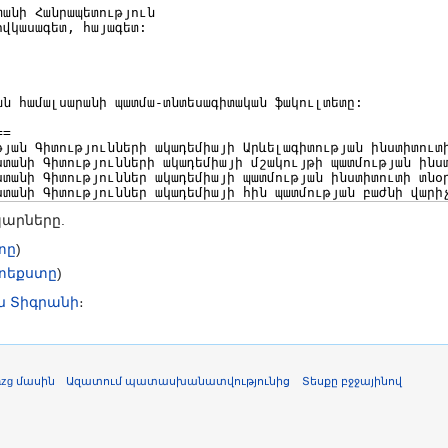
պարները.
տը
)
ատեքստը
)
են Տիգրանի
։
azg մասին
Ազատում պատասխանատվությունից
Տեսքը բջջայինով