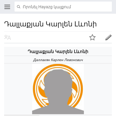
Դալլաքյան Կարլեն Լևոնի
Դալլաքյան Կարլեն Լևոնի
Даллакян Карлен Левонович