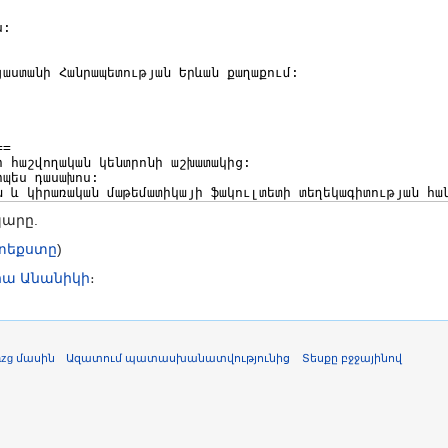
պարը.
ատեքստը
)
րա Անանիկի
։
azg մասին
Ազատում պատասխանատվությունից
Տեսքը բջջայինով