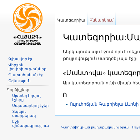
Կատեգորիա
Քննարկում
Կատեգորիա:Մ
Անցնել դեպի
նավարկություն
,
որ
Ներկայումս այս էջում որևէ տեք
թույլտվություն ստեղծել այս էջը։
Գլխավոր էջ
Վերջին
փոփոխություններ
«Մանտովա» կատեգոր
Պատահական էջ
Օգնություն
Այս կատեգորիան ունի միայն հետ
Գործիքներ
Ո
Այստեղ հղվող
էջերը
Ուլուհոճյան Գաբրիելա Լևոնի
Սպասարկող էջեր
Տպելու
տարբերակ
Էջի
վիճակագրություն
Գաղտնիության քաղաքականություն
Hay