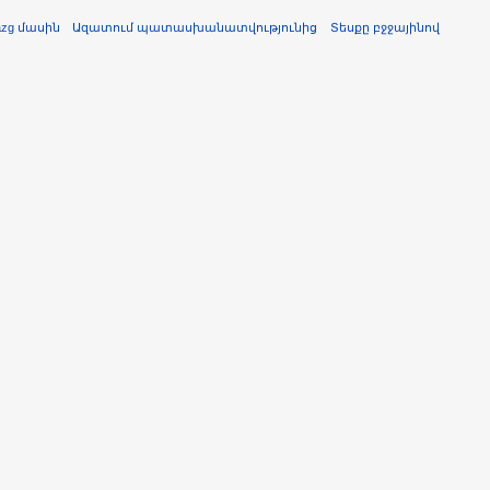
azg մասին
Ազատում պատասխանատվությունից
Տեսքը բջջայինով