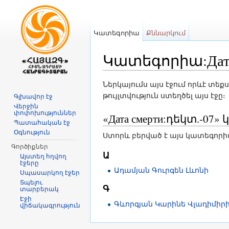
Կատեգորիա
Քննարկում
Կատեգորիա:Дата 
Անցնել դեպի
նավարկություն
,
որ
Ներկայումս այս էջում որևէ տեք
թույլտվություն ստեղծել այս էջը։
Գլխավոր էջ
Վերջին
փոփոխություններ
«Дата смерти:դեկտ.-0
Պատահական էջ
Օգնություն
Ստորև բերված է այս կատեգորիայի
Գործիքներ
Ա
Այստեղ հղվող
էջերը
Ադամյան Գուրգեն Լևոնի
Սպասարկող էջեր
Տպելու
Գ
տարբերակ
Էջի
Գևորգյան Կարինե Վլադիմիր
վիճակագրություն