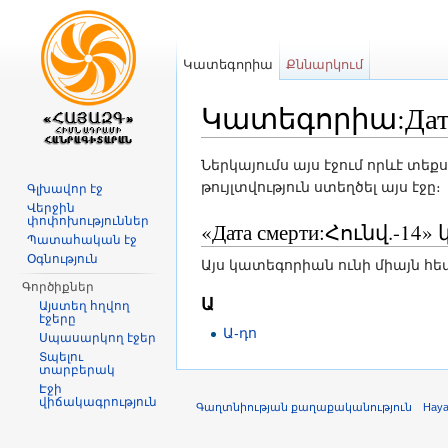
Կատեգորիա
Քննարկում
Կատեգորիա:Дата 
Անցնել դեպի
նավարկություն
,
որ
Ներկայումս այս էջում որևէ տեք
թույլտվություն ստեղծել այս էջը։
Գլխավոր էջ
Վերջին
փոփոխություններ
«Дата смерти:Հունվ.-1
Պատահական էջ
Օգնություն
Այս կատեգորիան ունի միայն հետ
Գործիքներ
Ա
Այստեղ հղվող
էջերը
Ա-դո
Սպասարկող էջեր
Տպելու
տարբերակ
Էջի
վիճակագրություն
Գաղտնիության քաղաքականություն
Hay