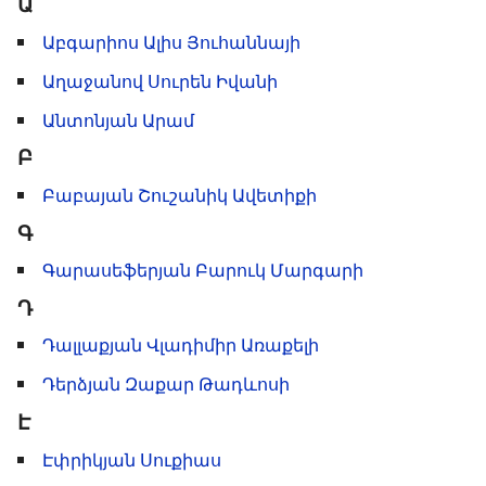
Ա
Աբգարիոս Ալիս Յուհաննայի
Աղաջանով Սուրեն Իվանի
Անտոնյան Արամ
Բ
Բաբայան Շուշանիկ Ավետիքի
Գ
Գարասեֆերյան Բարուկ Մարգարի
Դ
Դալլաքյան Վլադիմիր Առաքելի
Դերձյան Զաքար Թադևոսի
Է
Էփրիկյան Սուքիաս