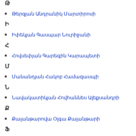
Թ
Թերզյան Անդրանիկ Մարտիրոսի
Ի
Իփեկյան Գասպար Նուրիջանի
Հ
Հովսեփյան Գարեգին Կարապետի
Մ
Մանանդյան Հակոբ Համազասպի
Ն
Նավակատիկյան Հովհաննես Ալեքսանդրի
Ք
Քալանթարովա Օլգա Քալանթարի
Ֆ